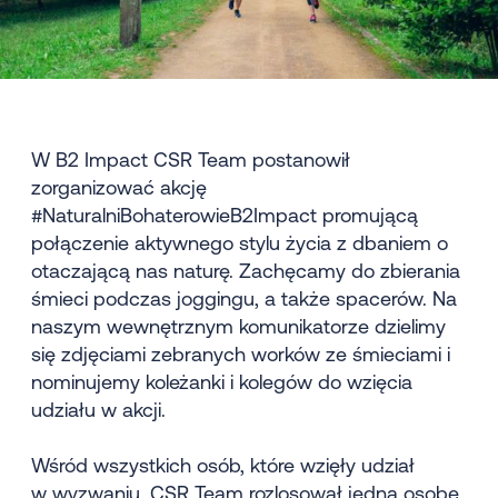
W B2 Impact CSR Team postanowił
zorganizować akcję
#NaturalniBohaterowieB2Impact promującą
połączenie aktywnego stylu życia z dbaniem o
otaczającą nas naturę. Zachęcamy do zbierania
śmieci podczas joggingu, a także spacerów. Na
naszym wewnętrznym komunikatorze dzielimy
się zdjęciami zebranych worków ze śmieciami i
nominujemy koleżanki i kolegów do wzięcia
udziału w akcji.
Wśród wszystkich osób, które wzięły udział
w wyzwaniu, CSR Team rozlosował jedną osobę,