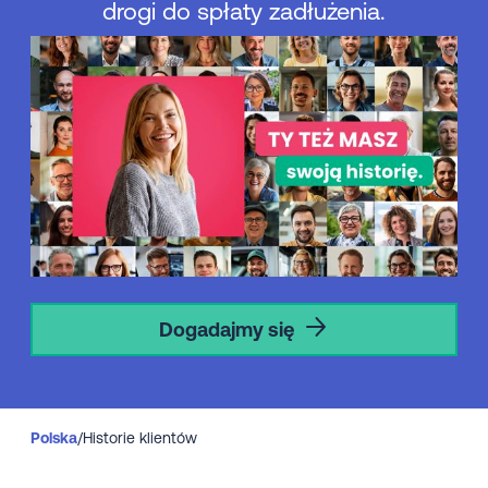
drogi do spłaty zadłużenia.
Dogadajmy się
Polska
/
Historie klientów