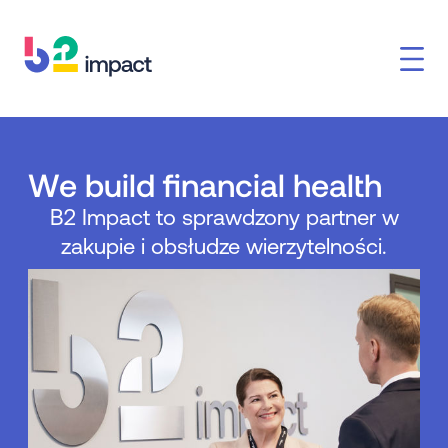
We build financial health
B2 Impact to sprawdzony partner w
zakupie i obsłudze wierzytelności.