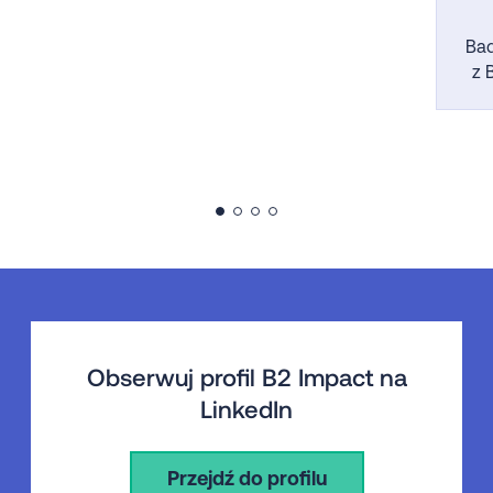
Bad
z 
Obserwuj profil B2 Impact na
LinkedIn
Przejdź do profilu