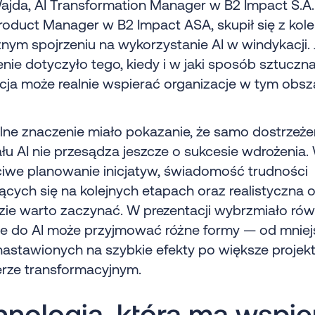
jda, AI Transformation Manager w B2 Impact S.A.
Product Manager w B2 Impact ASA, skupił się z kole
nym spojrzeniu na wykorzystanie AI w windykacji.
nie dotyczyło tego, kiedy i w jaki sposób sztuczn
ncja może realnie wspierać organizacje w tym obsz
ne znaczenie miało pokazanie, że samo dostrzeże
łu AI nie przesądza jeszcze o sukcesie wdrożenia
ciwe planowanie inicjatyw, świadomość trudności
ących się na kolejnych etapach oraz realistyczna 
zie warto zaczynać. W prezentacji wybrzmiało równ
ie do AI może przyjmować różne formy — od mnie
nastawionych na szybkie efekty po większe projek
erze transformacyjnym.
hnologia, która ma wspie