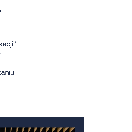
a
kacji”
e
taniu