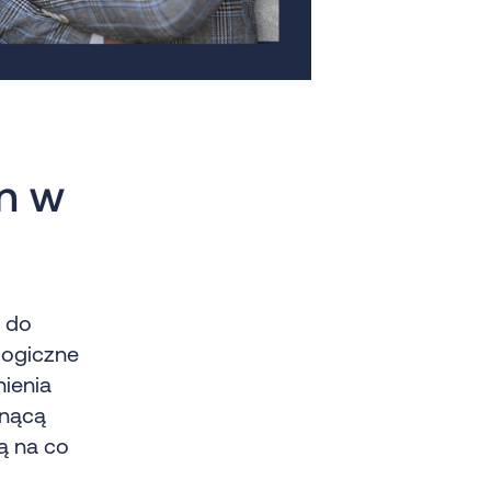
n w
ą do
logiczne
nienia
snącą
ją na co