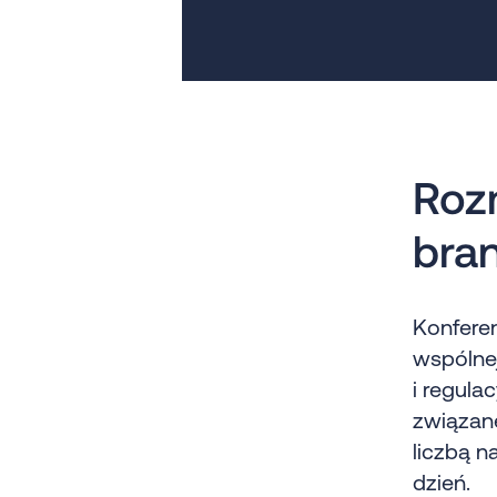
Roz
bra
Konferen
wspólnej
i regula
związan
liczbą n
dzień.