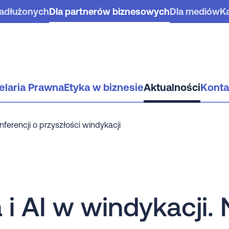
zadłużonych
Dla partnerów biznesowych
Dla mediów
Ka
elaria Prawna
Etyka w biznesie
Aktualności
Konta
ferencji o przyszłości windykacji
 i AI w windykacji.