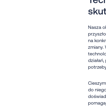
sku
Nasza ob
przyszło
na konk
zmiany. 
technolo
działań
potrzeby
Cieszymy
do nieg
doświadc
pomagają