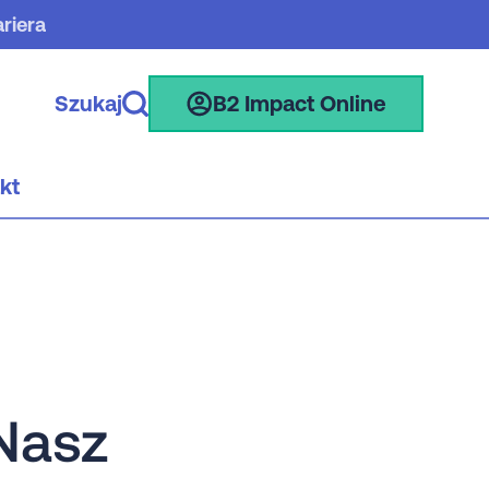
riera
Szukaj
B2 Impact Online
kt
 Nasz