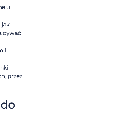
nelu
 jak
ajdywać
 i
nki
h, przez
 do