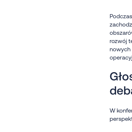
Podczas
zachodz
obszarów
rozwój t
nowych n
operacyj
Gło
deba
W konfer
perspek