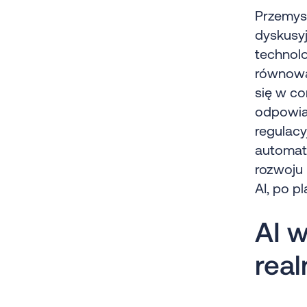
Przemysł
dyskusy
technolo
równowa
się w co
odpowia
regulacy
automaty
rozwoju
AI, po p
AI 
rea