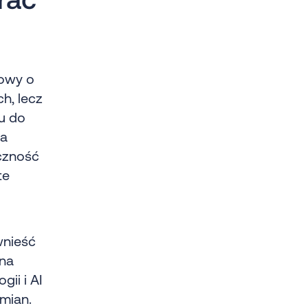
mowy o
ch, lecz
u do
na
eczność
te
wnieść
ana
ii i AI
mian.