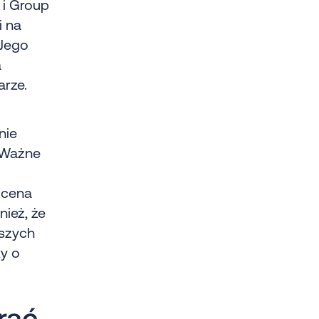
 i Group
i na
 Jego
a
arze.
nie
. Ważne
ocena
ież, że
jszych
ty o
rać