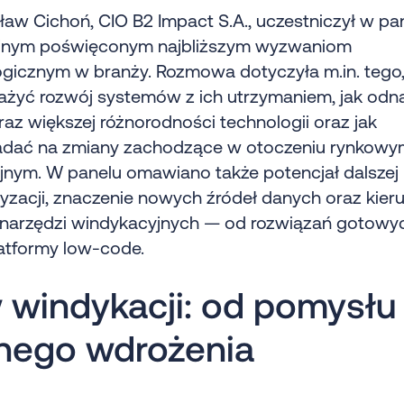
aw Cichoń, CIO B2 Impact S.A., uczestniczył w pa
jnym poświęconym najbliższym wyzwaniom
gicznym w branży. Rozmowa dotyczyła m.in. tego,
żyć rozwój systemów z ich utrzymaniem, jak odn
raz większej różnorodności technologii oraz jak
dać na zmiany zachodzące w otoczeniu rynkowym
jnym. W panelu omawiano także potencjał dalszej
zacji, znaczenie nowych źródeł danych oraz kieru
 narzędzi windykacyjnych — od rozwiązań gotowyc
latformy low-code.
w windykacji: od pomysłu
lnego wdrożenia