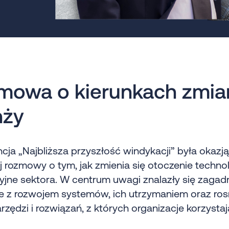
mowa o kierunkach zmia
nży
cja „Najbliższa przyszłość windykacji” była okazj
 rozmowy o tym, jak zmienia się otoczenie techno
cyjne sektora. W centrum uwagi znalazły się zagad
e z rozwojem systemów, ich utrzymaniem oraz ro
arzędzi i rozwiązań, z których organizacje korzysta