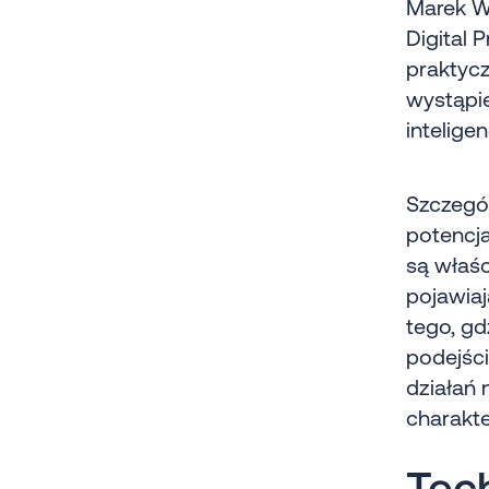
Marek Wa
Digital 
praktycz
wystąpie
intelige
Szczegól
potencja
są właś
pojawiaj
tego, gd
podejśc
działań 
charakt
Tec