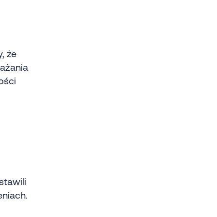
, że
rażania
ości
stawili
niach.