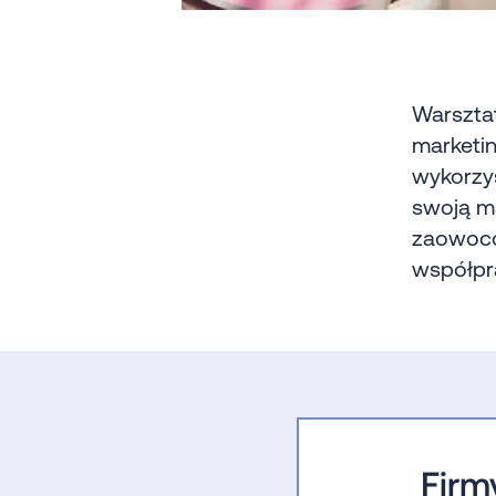
Warsztat
marketin
wykorzys
swoją ma
zaowoco
współpr
Firm