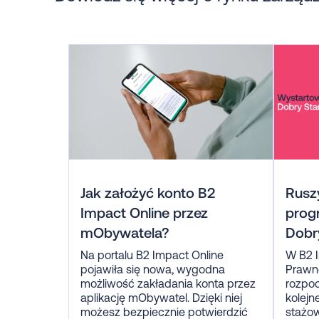
Jak założyć konto B2
Ruszy
Impact Online przez
prog
mObywatela?
Dobr
Na portalu B2 Impact Online
W B2 I
pojawiła się nowa, wygodna
Prawne
możliwość zakładania konta przez
rozpoc
aplikację mObywatel. Dzięki niej
kolejn
możesz bezpiecznie potwierdzić
stażow