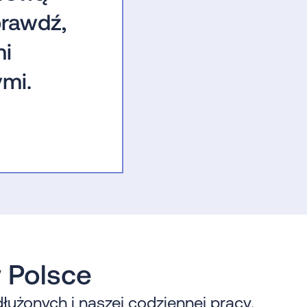
rawdź,
mi
mi.
w Polsce
łużonych i naszej codziennej pracy.