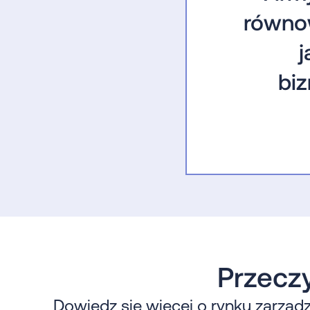
równo
j
bi
Przeczy
Dowiedz się więcej o rynku zarządz