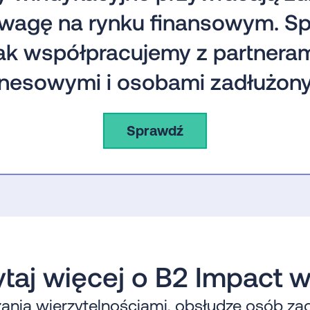
wagę na rynku finansowym. Sp
ak współpracujemy z partnera
znesowymi i osobami zadłużony
Sprawdź
taj więcej o B2 Impact 
ania wierzytelnościami, obsłudze osób zad