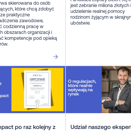
tywa skierowana do osób
jest zebranie miliona złotych 
jących, które chcą zdobyć
udzielenie realnej pomocy
sze praktyczne
rodzinom żyjącym w skrajn
adczenia zawodowe,
ubóstwie.
ć codzienną pracę w
h obszarach organizacji i
ać kompetencje pod opieką
rów.
pact po raz kolejny z
Udział naszego eksper