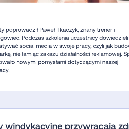
y poprowadził Paweł Tkaczyk, znany trener i
gowiec. Podczas szkolenia uczestnicy dowiedzieli s
tywać social media w swoje pracy, czyli jak bud
rkę, nie łamiąc zakazu działalności reklamowej. S
wało nowymi pomysłami dotyczącymi naszej
acy.
y windykacyjne przywracają z