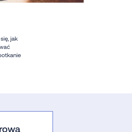
ię, jak
ować
potkanie
drową