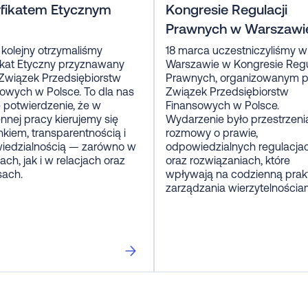
yfikatem Etycznym
Kongresie Regulacji
Prawnych w Warszawi
 kolejny otrzymaliśmy
18 marca uczestniczyliśmy w
ikat Etyczny przyznawany
Warszawie w Kongresie Regu
Związek Przedsiębiorstw
Prawnych, organizowanym p
owych w Polsce. To dla nas
Związek Przedsiębiorstw
potwierdzenie, że w
Finansowych w Polsce.
nnej pracy kierujemy się
Wydarzenie było przestrzeni
kiem, transparentnością i
rozmowy o prawie,
iedzialnością — zarówno w
odpowiedzialnych regulacja
ach, jak i w relacjach oraz
oraz rozwiązaniach, które
sach.
wpływają na codzienną prak
zarządzania wierzytelności