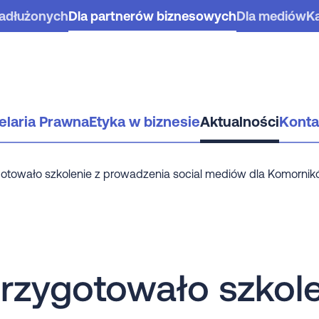
zadłużonych
Dla partnerów biznesowych
Dla mediów
Ka
elaria Prawna
Etyka w biznesie
Aktualności
Konta
otowało szkolenie z prowadzenia social mediów dla Komorni
rzygotowało szkole