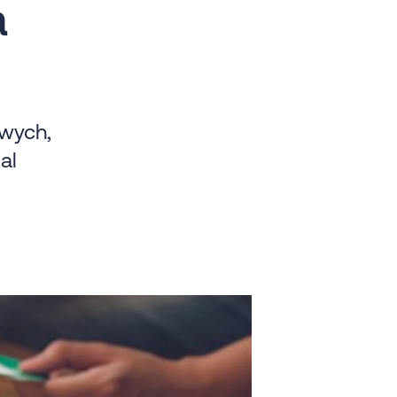
a
owych,
al