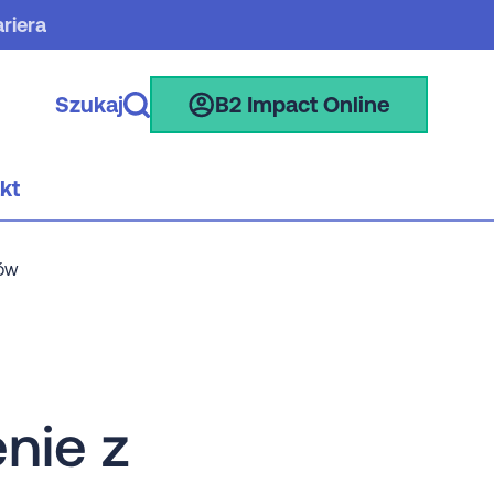
riera
Szukaj
B2 Impact Online
kt
ków
nie z