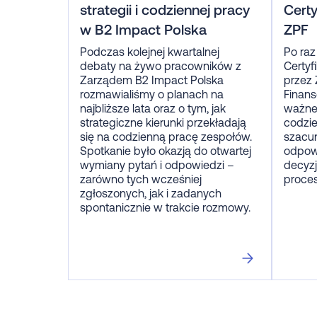
strategii i codziennej pracy
Cert
w B2 Impact Polska
ZPF
Podczas kolejnej kwartalnej
Po raz
debaty na żywo pracowników z
Certyf
Zarządem B2 Impact Polska
przez 
rozmawialiśmy o planach na
Finans
najbliższe lata oraz o tym, jak
ważne 
strategiczne kierunki przekładają
codzie
się na codzienną pracę zespołów.
szacun
Spotkanie było okazją do otwartej
odpow
wymiany pytań i odpowiedzi –
decyzj
zarówno tych wcześniej
proce
zgłoszonych, jak i zadanych
spontanicznie w trakcie rozmowy.