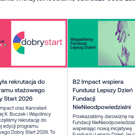
ła rekrutacja do
B2 Impact wspiera
ramu stażowego
Fundusz Lepszy Dzień
y Start 2026
Fundacji
NieNieodpowiedzialni
mpact oraz Kancelarii
j K. Buczek i Wspólnicy
Przekazaliśmy darowiznę na
zęliśmy rekrutację do
Fundacji NieNieodpowiedzialn
ej edycji programu
wspierając nową inicjatywę
ego Dobry Start 2026. To
Funduszu Lepszy Dzień. Jej 