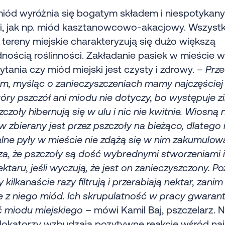
miód wyróżnia się bogatym składem i niespotykan
, jak np. miód kasztanowcowo-akacjowy. Wszystk
 tereny miejskie charakteryzują się dużo większą
nością roślinności. Zakładanie pasiek w mieście
ytania czy miód miejski jest czysty i zdrowy. –
Prz
m, myśląc o zanieczyszczeniach mamy najczęściej 
óry pszczół ani miodu nie dotyczy, bo występuje z
zczoły hibernują się w ulu i nic nie kwitnie. Wiosną 
w zbierany jest przez pszczoły na bieżąco, dlatego
lne pyły w mieście nie zdążą się w nim zakumulow
a, że pszczoły są dość wybrednymi stworzeniami i
ektaru, jeśli wyczują, że jest on zanieczyszczony. Po
kilkanaście razy filtrują i przerabiają nektar, zanim
 z niego miód. Ich skrupulatność w pracy gwarant
ć miodu miejskiego
– mówi Kamil Baj, pszczelarz. 
i lokatorzy wzbudzają pozytywne reakcje wśród n