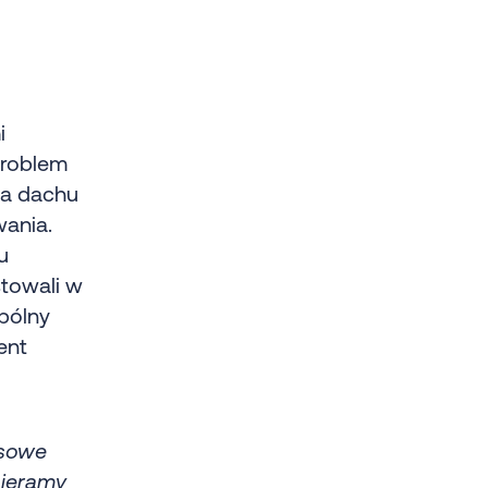
i
problem
na dachu
wania.
u
stowali w
pólny
ent
esowe
pieramy