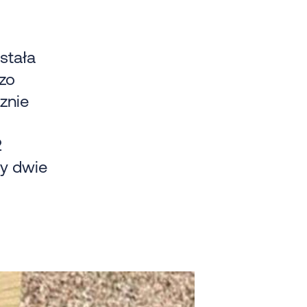
stała
dzo
znie
2
ły dwie