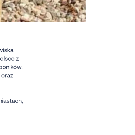
wiska
olsce z
obników.
 oraz
miastach,