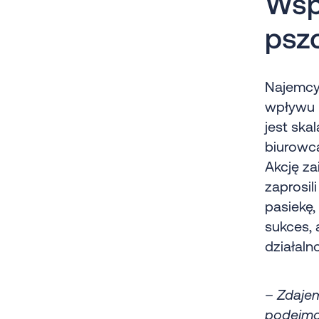
Wsp
psz
Najemcy
wpływu 
jest ska
biurowca
Akcję za
zaprosil
pasiekę,
sukces, 
działalno
–
Zdajem
podejmow