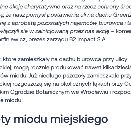
ne akcje charytatywne oraz na rzecz ochrony śro
ię, że nasz pomysł postawienia uli na dachu Gree
się z aprobatą pozostałych najemców biurowca i t
włączyli się w zainicjowaną przez nas akcję
– komen
finiewicz, prezes zarządu B2 Impact S.A.
, które zamieszkały na dachu biurowca przy ulicy
ckiej, mogą rocznie produkować nawet kilkadziesi
ów miodu. Już niedługo pszczoły zamieszkałe przy
ckiej rozgoszczą się na okolicznych łąkach przy Od
skim Ogrodzie Botanicznym we Wrocławiu i rozpo
ję miodu.
ety miodu miejskiego