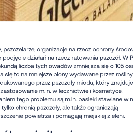
, pszczelarze, organizacje na rzecz ochrony środo
o podjęcie działań na rzecz ratowania pszczół. W P
ekundą liczba tych owadów zmniejsza się o 105 os
a się to na mniejsze plony wydawane przez rośliny
odukowanego przez pszczoły miodu, który znajduje
 zastosowanie m.in. w lecznictwie i kosmetyce.
niem tego problemu są m.in. pasieki stawiane w 
e tylko chronią pszczoły, ale także ograniczają
szczenie powietrza i pomagają miejskiej zieleni.