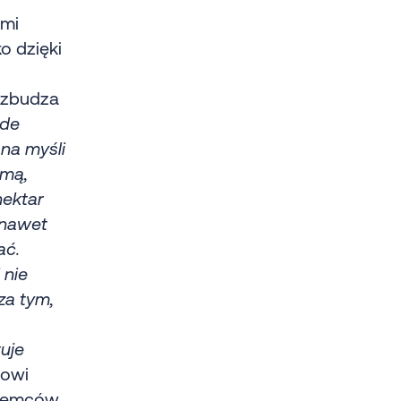
ymi
o dzięki
 wzbudza
ede
na myśli
imą,
nektar
 nawet
ać.
 nie
za tym,
uje
Nowi
ajemców