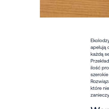
Ekolodzy
apelują 
każdą s
Przekład
ilość pr
szerokie
Rozwiąza
które ni
zanieczy