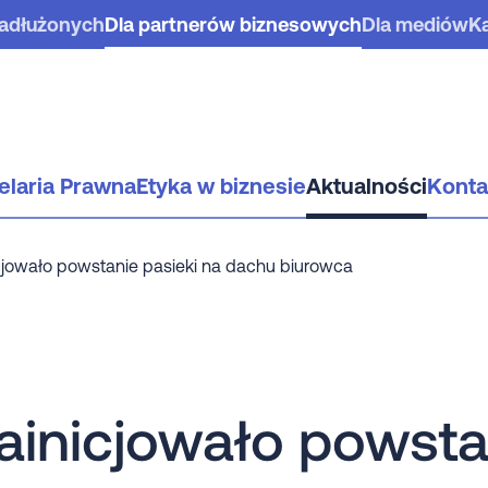
zadłużonych
Dla partnerów biznesowych
Dla mediów
Ka
elaria Prawna
Etyka w biznesie
Aktualności
Konta
cjowało powstanie pasieki na dachu biurowca
ainicjowało powsta