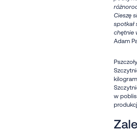
różnorod
Cieszę s
spotkał 
chętnie 
Adam Par
Pszczoły
Szczytni
kilogram
Szczytni
w pobli
produkc
Zal