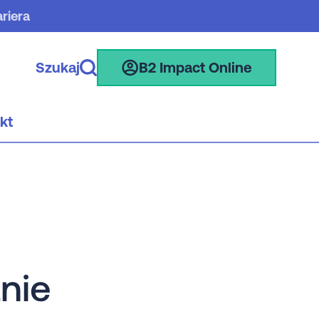
riera
Szukaj
B2 Impact Online
kt
nie