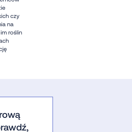
ie
kich czy
ia na
im roślin
kach
cję
drową
rawdź,