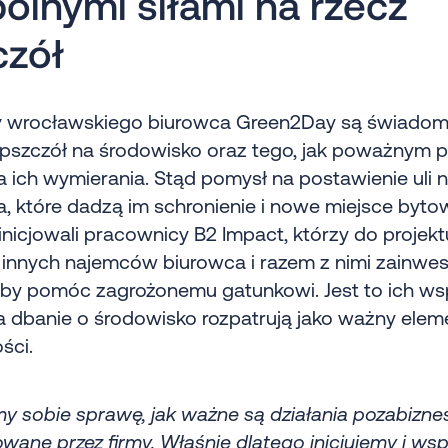
ólnymi siłami na rzecz
czół
 wrocławskiego biurowca Green2Day są świadom
pszczół na środowisko oraz tego, jak poważnym 
la ich wymierania. Stąd pomysł na postawienie uli 
, które dadzą im schronienie i nowe miejsce byto
inicjowali pracownicy B2 Impact, którzy do projekt
i innych najemców biurowca i razem z nimi zainwe
 by pomóc zagrożonemu gatunkowi. Jest to ich ws
a dbanie o środowisko rozpatrują jako ważny elem
ści.
y sobie sprawę, jak ważne są działania pozabizn
ane przez firmy. Właśnie dlatego inicjujemy i ws