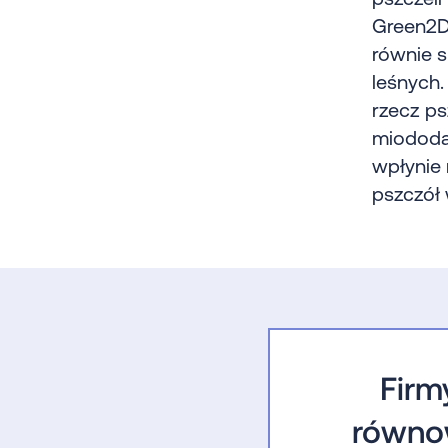
Green2D
równie s
leśnych.
rzecz ps
miododa
wpłynie 
pszczół
Firm
równo