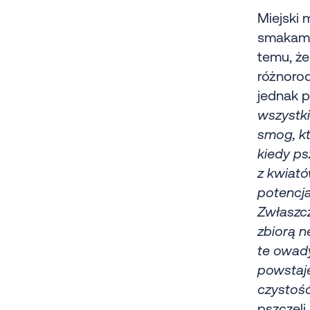
Miejski 
smakami
temu, że
różnorod
jednak p
wszystki
smog, kt
kiedy ps
z kwiató
potencja
Zwłaszcz
zbiorą n
te owady 
powstaje
czystoś
pszczel