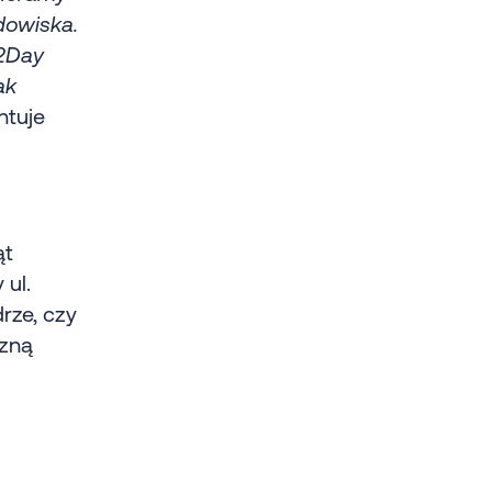
dowiska.
n2Day
ak
tuje
ąt
 ul.
rze, czy
czną