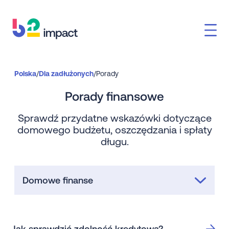
Polska
/
Dla zadłużonych
/
Porady
Porady finansowe
Sprawdź przydatne wskazówki dotyczące
domowego budżetu, oszczędzania i spłaty
długu.
Domowe finanse
Oszczędzanie
Wychodzenie z długów
Jak sprawdzić zdolność kredytową?